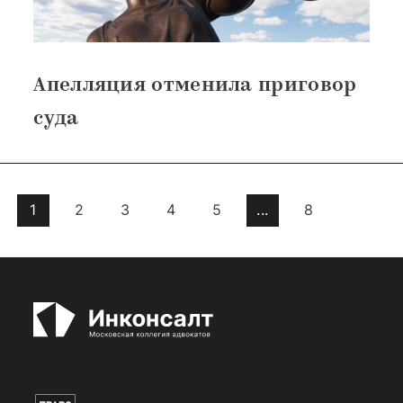
Апелляция отменила приговор
суда
1
2
3
4
5
...
8