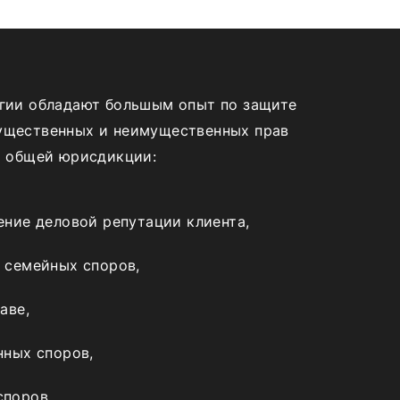
гии обладают большым опыт по защите
ущественных и неимущественных прав
х общей юрисдикции:
ение деловой репутации клиента,
 семейных споров,
аве,
нных споров,
поров,