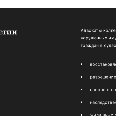
Адвокаты колле
егии
нарушенных им
граждан в суда
восстановл
разрешение
споров о пр
наследстве
жилищных с