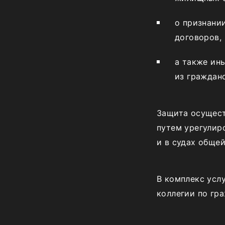
о признани
договоров,
а также ин
из
граждан
Защита осущест
путем урегулир
и в судах обще
В комплекс усл
коллегии по гр