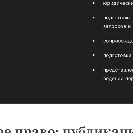
юридически
подготовка
запросов и 
сопровожде
подготовка
представлен
ведении пе
е право: публикац